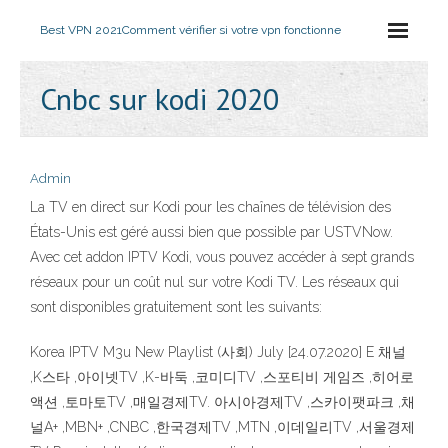
Best VPN 2021
Comment vérifier si votre vpn fonctionne
Cnbc sur kodi 2020
Admin
La TV en direct sur Kodi pour les chaînes de télévision des
États-Unis est géré aussi bien que possible par USTVNow.
Avec cet addon IPTV Kodi, vous pouvez accéder à sept grands
réseaux pour un coût nul sur votre Kodi TV. Les réseaux qui
sont disponibles gratuitement sont les suivants:
Korea IPTV M3u New Playlist (사회) July [24.07.2020] E 채널
,K스타 ,아이넷TV ,K-바둑 ,코미디TV ,스포티비 게임즈 ,히어로
액션 ,토마토TV ,매일경제TV. 아시아경제TV ,스카이팻파크 ,채
널A+ ,MBN+ ,CNBC ,한국경제TV ,MTN ,이데일리TV ,서울경제