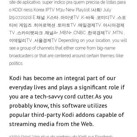
site de aplicativo, super indico pra quem precisa de listas para
o KODI ness Korea IPTV M3u New Playlist (사회) July
[29.07.2020] E 채널 ,K스타 ,아이넷TV ,K-바둑 ,코미디TV ,스포
티비 게임즈 ,히어로액션 ,토마토TV ,매일경제TV. 아시아경제
TV ,스카이팻파크 ,채널A+ ,MBN+ ,CNBC ,한국경제TV ,MTN ,
이데일리TV ,서울경제TV Depending on your location, you will
see a group of channels that either come from big-name
broadcasters or that are centered around certain themes (like
politics
Kodi has become an integral part of our
everyday lives and plays a significant role if
you are a tech-savvy cord cutter. As you
probably know, this software utilizes
popular third-party Kodi addons capable of
streaming media from the Web.